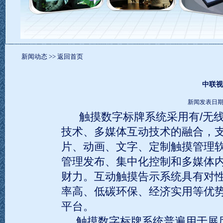
新闻动态
>>
返回首页
中联视
新闻发表日期：2
触摸数字标牌系统采用有/无线
技术、多媒体互动技术的融合，
片、动画、文字、定制触摸管理
管理发布、集中化控制和多媒体
财力。互动触摸告示系统具有对
率高、低碳环保、经济实用等优
平台。
触摸数字标牌系统普遍用于展厅