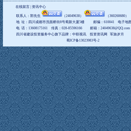
在线留言
|
资讯中心
联系人：郭先生
（
24049638
）
（
360260680
地 址：四川成都市洗面桥街8号蜀新大厦5楼 邮编：610041
电子地
电 话：13608175161 传真：028-85596166 邮箱：
24049638@QQ.com
四川省建设投资服务中心旗下品牌：
中联视讯
投资资讯网
军旅岁月
蜀ICP备13023983号-2